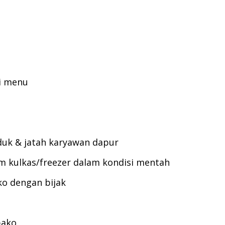
i menu
duk & jatah karyawan dapur
m kulkas/freezer dalam kondisi mentah
o dengan bijak
bako